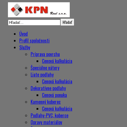
Úvod
Profil spoločnosti
Služby
Príprava povrchu
Cenová kalkulácia
Špeciálne nátery
Liate podlahy
Cenová kalkulácia
Dekoratívne podlahy
Cenová ponuka
Kamenný koberec
Cenová kalkulácia
Podlahy-PVC, koberce
Opravy materiálov