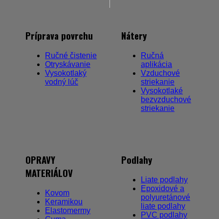
Príprava povrchu
Nátery
Ručné čistenie
Ručná
Otryskávanie
aplikácia
Vysokotlaký
Vzduchové
vodný lúč
striekanie
Vysokotlaké
bezvzduchové
striekanie
OPRAVY
Podlahy
MATERIÁLOV
Liate podlahy
Epoxidové a
Kovom
polyuretánové
Keramikou
liate podlahy
Elastomermy
PVC podlahy