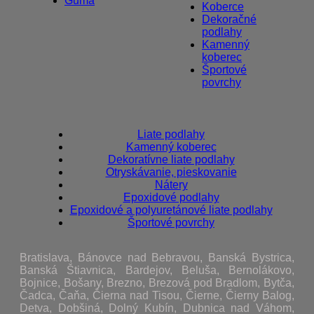
Guma
Koberce
Dekoračné
podlahy
Kamenný
koberec
Športové
povrchy
Liate podlahy
Kamenný koberec
Dekoratívne liate podlahy
Otryskávanie, pieskovanie
Nátery
Epoxidové podlahy
Epoxidové a polyuretánové liate podlahy
Športové povrchy
Bratislava, Bánovce nad Bebravou, Banská Bystrica,
Banská Štiavnica, Bardejov, Beluša, Bernolákovo,
Bojnice, Bošany, Brezno, Brezová pod Bradlom, Bytča,
Čadca, Čaňa, Čierna nad Tisou, Čierne, Čierny Balog,
Detva, Dobšiná, Dolný Kubín, Dubnica nad Váhom,