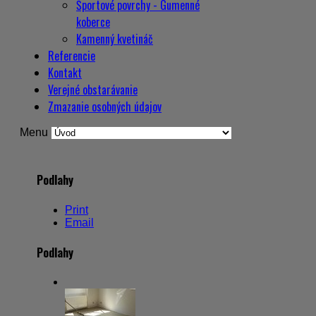
Športové povrchy - Gumenné
koberce
Kamenný kvetináč
Referencie
Kontakt
Verejné obstarávanie
Zmazanie osobných údajov
Menu
Podlahy
Print
Email
Podlahy