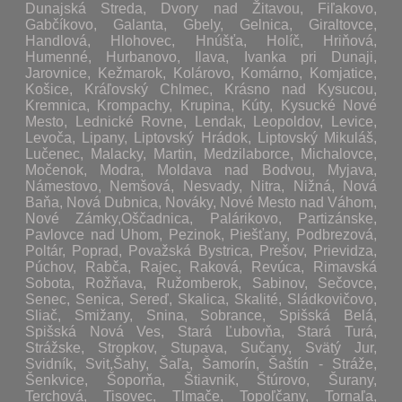
Dunajská Streda, Dvory nad Žitavou, Fiľakovo,
Gabčíkovo, Galanta, Gbely, Gelnica, Giraltovce,
Handlová, Hlohovec, Hnúšťa, Holíč, Hriňová,
Humenné, Hurbanovo, Ilava, Ivanka pri Dunaji,
Jarovnice, Kežmarok, Kolárovo, Komárno, Komjatice,
Košice, Kráľovský Chlmec, Krásno nad Kysucou,
Kremnica, Krompachy, Krupina, Kúty, Kysucké Nové
Mesto, Lednické Rovne, Lendak, Leopoldov, Levice,
Levoča, Lipany, Liptovský Hrádok, Liptovský Mikuláš,
Lučenec, Malacky, Martin, Medzilaborce, Michalovce,
Močenok, Modra, Moldava nad Bodvou, Myjava,
Námestovo, Nemšová, Nesvady, Nitra, Nižná, Nová
Baňa, Nová Dubnica, Nováky, Nové Mesto nad Váhom,
Nové Zámky,Oščadnica, Palárikovo, Partizánske,
Pavlovce nad Uhom, Pezinok, Piešťany, Podbrezová,
Poltár, Poprad, Považská Bystrica, Prešov, Prievidza,
Púchov, Rabča, Rajec, Raková, Revúca, Rimavská
Sobota, Rožňava, Ružomberok, Sabinov, Sečovce,
Senec, Senica, Sereď, Skalica, Skalité, Sládkovičovo,
Sliač, Smižany, Snina, Sobrance, Spišská Belá,
Spišská Nová Ves, Stará Ľubovňa, Stará Turá,
Strážske, Stropkov, Stupava, Sučany, Svätý Jur,
Svidník, Svit,Šahy, Šaľa, Šamorín, Šaštín - Stráže,
Šenkvice, Šoporňa, Štiavnik, Štúrovo, Šurany,
Terchová, Tisovec, Tlmače, Topoľčany, Tornaľa,