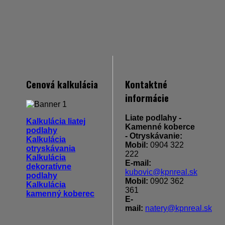
Cenová kalkulácia
Kontaktné
informácie
Liate podlahy -
Kalkulácia liatej
Kamenné koberce
podlahy
- Otryskávanie:
Kalkulácia
Mobil:
0904 322
otryskávania
222
Kalkulácia
E-mail:
dekoratívne
kubovic@kpnreal.sk
podlahy
Mobil:
0902 362
Kalkulácia
361
kamenný koberec
E-
mail:
natery@kpnreal.sk