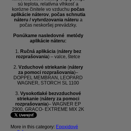
sú teplota, relatívna vlhkosť a
korózne činitele vo vzduchu
počas
aplikácie náterov
,
počas schnutia
náteru / vytvrdzovania náteru
a
počas neskoršej prevádzky.
Ponúkame nasledovné metódy
aplikácie náteru:
1.
Ručná aplikácia
(
nátery bez
rozprašovania
) – valce, štetce
2.
Vzduchové striekanie
(
nátery
za pomoci rozprašovania
)–
DOPPEL MEMBRAN, LEOPARD
WAGNER, STORCH SL 1100
3.
Vysokotlaké bezvzduchové
striekanie
(
nátery za pomoci
rozprašovania
)– WAGNER EP
2900, GRACO- EXTREME MIX 2K
More in this category:
Epoxidové