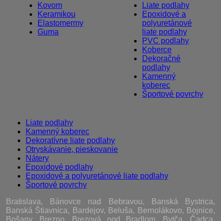
Kovom
Liate podlahy
Keramikou
Epoxidové a
Elastomermy
polyuretánové
Guma
liate podlahy
PVC podlahy
Koberce
Dekoračné
podlahy
Kamenný
koberec
Športové povrchy
Liate podlahy
Kamenný koberec
Dekoratívne liate podlahy
Otryskávanie, pieskovanie
Nátery
Epoxidové podlahy
Epoxidové a polyuretánové liate podlahy
Športové povrchy
Bratislava, Bánovce nad Bebravou, Banská Bystrica,
Banská Štiavnica, Bardejov, Beluša, Bernolákovo, Bojnice,
Bošany, Brezno, Brezová pod Bradlom, Bytča, Čadca,