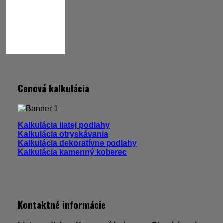
Cenová kalkulácia
Kalkulácia liatej podlahy
Kalkulácia otryskávania
Kalkulácia dekoratívne podlahy
Kalkulácia kamenný koberec
Kontaktné informácie