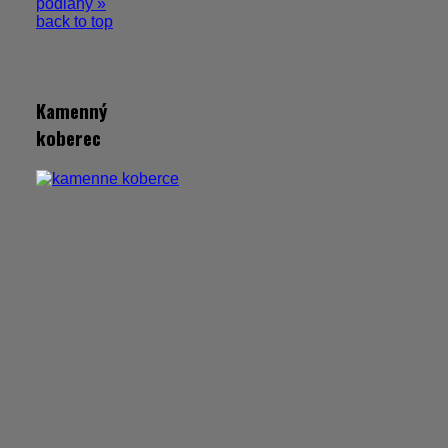
podlahy »
back to top
Kamenný
koberec