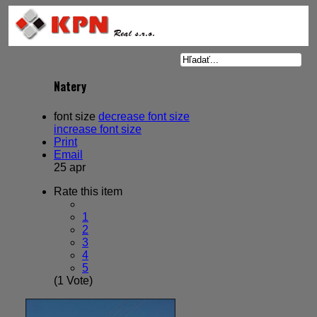
Natery
font size
decrease font size
increase font size
Print
Email
25 apr
Rate this item
1
2
3
4
5
(1 Vote)