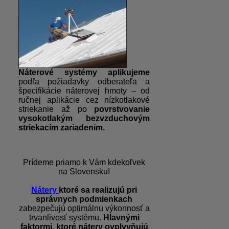
Náterové systémy aplikujeme
podľa požiadavky odberateľa a
špecifikácie náterovej hmoty – od
ručnej aplikácie cez nízkotlakové
striekanie až po
povrstvovanie
vysokotlakým bezvzduchovým
striekacím zariadením.
Prídeme priamo k Vám kdekoľvek
na Slovensku!
Nátery
ktoré sa realizujú pri
správnych podmienkach
zabezpečujú optimálnu výkonnosť a
trvanlivosť systému.
Hlavnými
faktormi, ktoré nátery ovplyvňujú