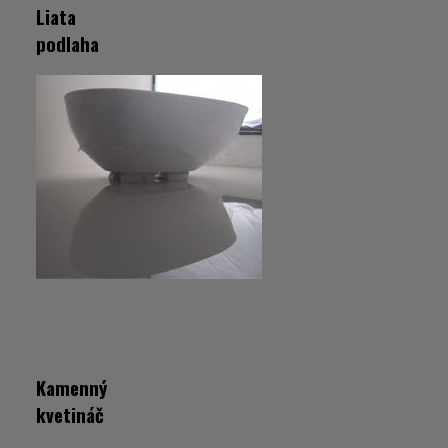
Liata
podlaha
Kamenný
kvetináč