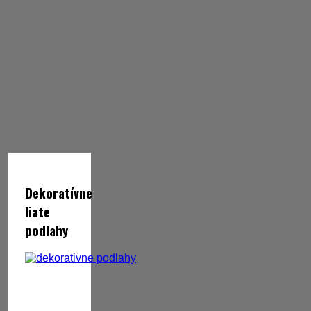
Dekoratívne
liate
podlahy