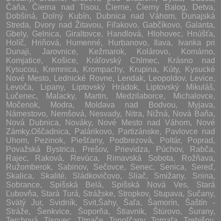
Čaňa, Čierna nad Tisou, Čierne, Čierny Balog, Detva,
Dobšiná, Dolný Kubín, Dubnica nad Váhom, Dunajská
Streda, Dvory nad Žitavou, Fiľakovo, Gabčíkovo, Galanta,
Gbely, Gelnica, Giraltovce, Handlová, Hlohovec, Hnúšťa,
Holíč, Hriňová, Humenné, Hurbanovo, Ilava, Ivanka pri
Dunaji, Jarovnice, Kežmarok, Kolárovo, Komárno,
Komjatice, Košice, Kráľovský Chlmec, Krásno nad
Kysucou, Kremnica, Krompachy, Krupina, Kúty, Kysucké
Nové Mesto, Lednické Rovne, Lendak, Leopoldov, Levice,
Levoča, Lipany, Liptovský Hrádok, Liptovský Mikuláš,
Lučenec, Malacky, Martin, Medzilaborce, Michalovce,
Močenok, Modra, Moldava nad Bodvou, Myjava,
Námestovo, Nemšová, Nesvady, Nitra, Nižná, Nová Baňa,
Nová Dubnica, Nováky, Nové Mesto nad Váhom, Nové
Zámky,Oščadnica, Palárikovo, Partizánske, Pavlovce nad
Uhom, Pezinok, Piešťany, Podbrezová, Poltár, Poprad,
Považská Bystrica, Prešov, Prievidza, Púchov, Rabča,
Rajec, Raková, Revúca, Rimavská Sobota, Rožňava,
Ružomberok, Sabinov, Sečovce, Senec, Senica, Sereď,
Skalica, Skalité, Sládkovičovo, Sliač, Smižany, Snina,
Sobrance, Spišská Belá, Spišská Nová Ves, Stará
Ľubovňa, Stará Turá, Strážske, Stropkov, Stupava, Sučany,
Svätý Jur, Svidník, Svit,Šahy, Šaľa, Šamorín, Šaštín -
Stráže, Šenkvice, Šoporňa, Štiavnik, Štúrovo, Šurany,
Terchová, Tisovec, Tlmače, Topoľčany, Tornaľa, Trebišov,