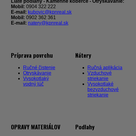
Liate podlahy - Kamenné koberce - Otryskávanie:
Mobil:
0904 322 222
E-mail:
kubovic@kpnreal.sk
Mobil:
0902 362 361
E-mail:
natery@kpnreal.sk
Príprava povrchu
Nátery
Ručné čistenie
Ručná aplikácia
Otryskávanie
Vzduchové
Vysokotlaký
striekanie
vodný lúč
Vysokotlaké
bezvzduchové
striekanie
OPRAVY MATERIÁLOV
Podlahy