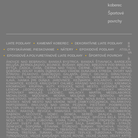
koberec
Športové
povrchy
LIATE PODLAHY
KAMENNÝ KOBEREC
DEKORATÍVNE LIATE PODLAHY
B
R
OTRYSKÁVANIE, PIESKOVANIE
NÁTERY
EPOXIDOVÉ PODLAHY
ATISLA
VA
EPOXIDOVÉ A POLYURETÁNOVÉ LIATE PODLAHY
ŠPORTOVÉ POVRCHY
,
B
ÁNOVCE NAD BEBRAVOU, BANSKÁ BYSTRICA, BANSKÁ ŠTIAVNICA, BARDEJOV,
BELUŠA, BERNOLÁKOVO, BOJNICE, BOŠANY, BREZNO, BREZOVÁ POD BRADLOM,
BYTČA, ČADCA, ČAŇA, ČIERNA NAD TISOU, ČIERNE, ČIERNY BALOG, DETVA,
DOBŠINÁ, DOLNÝ KUBÍN, DUBNICA NAD VÁHOM, DUNAJSKÁ STREDA, DVORY NAD
ŽITAVOU, FIĽAKOVO, GABČÍKOVO, GALANTA, GBELY, GELNICA, GIRALTOVCE,
HANDLOVÁ, HLOHOVEC, HNÚŠŤA, HOLÍČ, HRIŇOVÁ, HUMENNÉ, HURBANOVO,
ILAVA, IVANKA PRI DUNAJI, JAROVNICE, KEŽMAROK, KOLÁROVO, KOMÁRNO,
KOMJATICE, KOŠICE, KRÁĽOVSKÝ CHLMEC, KRÁSNO NAD KYSUCOU, KREMNICA,
KROMPACHY, KRUPINA, KÚTY, KYSUCKÉ NOVÉ MESTO, LEDNICKÉ ROVNE,
LENDAK, LEOPOLDOV, LEVICE, LEVOČA, LIPANY, LIPTOVSKÝ HRÁDOK,
LIPTOVSKÝ MIKULÁŠ, LUČENEC, MALACKY, MARTIN, MEDZILABORCE,
MICHALOVCE, MOČENOK, MODRA, MOLDAVA NAD BODVOU, MYJAVA,
NÁMESTOVO, NEMŠOVÁ, NESVADY, NITRA, NIŽNÁ, NOVÁ BAŇA, NOVÁ DUBNICA,
NOVÁKY, NOVÉ MESTO NAD VÁHOM, NOVÉ ZÁMKY,OŠČADNICA, PALÁRIKOVO,
PARTIZÁNSKE, PAVLOVCE NAD UHOM, PEZINOK, PIEŠŤANY, PODBREZOVÁ,
POLTÁR, POPRAD, POVAŽSKÁ BYSTRICA, PREŠOV, PRIEVIDZA, PÚCHOV, RABČA,
RAJEC, RAKOVÁ, REVÚCA, RIMAVSKÁ SOBOTA, ROŽŇAVA, RUŽOMBEROK,
SABINOV, SEČOVCE, SENEC, SENICA, SEREĎ, SKALICA, SKALITÉ,
SLÁDKOVIČOVO, SLIAČ, SMIŽANY, SNINA, SOBRANCE, SPIŠSKÁ BELÁ, SPIŠSKÁ
NOVÁ VES, STARÁ ĽUBOVŇA, STARÁ TURÁ, STRÁŽSKE, STROPKOV, STUPAVA,
SUČANY, SVÄTÝ JUR, SVIDNÍK, SVIT,ŠAHY, ŠAĽA, ŠAMORÍN, ŠAŠTÍN - STRÁŽE,
ŠENKVICE, ŠOPORŇA, ŠTIAVNIK, ŠTÚROVO, ŠURANY, TERCHOVÁ, TISOVEC,
TLMAČE, TOPOĽČANY, TORNAĽA, TREBIŠOV, TRENČIANSKE TEPLICE, TRENČÍN,
TRNAVA, TRSTENÁ, TURANY, TURČIANSKE TEPLICE, TURZOVKA, TVRDOŠÍN,
TVRDOŠOVCE, VEĽKÉ KAPUŠANY, VEĽKÉ ROVNÉ, VEĽKÉ ÚĽANY, VEĽKÝ KRTÍŠ,