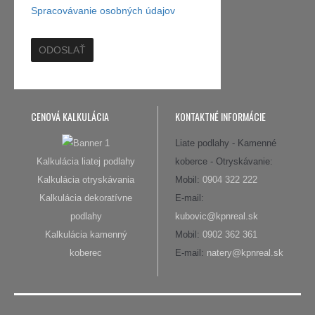
Spracovávanie osobných údajov
CENOVÁ KALKULÁCIA
KONTAKTNÉ INFORMÁCIE
Liate podlahy - Kamenné
Kalkulácia liatej podlahy
koberce - Otryskávanie:
Kalkulácia otryskávania
Mobil:
0904 322 222
Kalkulácia dekoratívne
E-mail:
podlahy
kubovic@kpnreal.sk
Kalkulácia kamenný
Mobil:
0902 362 361
koberec
E-mail:
natery@kpnreal.sk