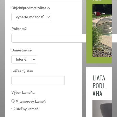
Objekt/predmet zákazky
Počet m2
Umiestnenie
Súčasný stav
LIATA
PODL
AHA
Výber kameňa
Mramorový kameň
Riečny kameň