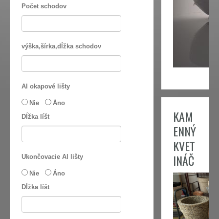
Počet schodov
výška,šírka,dĺžka schodov
Al okapové lišty
Nie
Áno
KAM
Dĺžka líšt
ENNÝ
KVET
INÁČ
Ukončovacie Al lišty
Nie
Áno
Dĺžka líšt