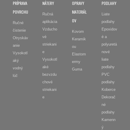
PRÍPRAVA
NÁTERY
OPRAVY
PODLAHY
POVRCHU
MATERIÁL
Ručná
Liate
OV
aplikácia
podlahy
Ručné
Vzducho
Epoxidov
čistenie
Kovom
vé
é a
Otryskáv
Keramik
striekani
polyuretá
anie
ou
e
nové
Vysokotl
Elastom
Vysokotl
liate
aký
ermy
aké
podlahy
vodný
Guma
bezvzdu
PVC
lúč
chové
podlahy
striekani
Koberce
e
Dekorač
né
podlahy
Kamenn
ý