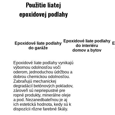
Použitie liatej
epoxidovej podlahy
Epoxidové l
iate podlahy
Epoxidové liate podlahy
E
do interiéru
do garáže
domov a bytov
Epoxidové liate podlahy vynikajú
výbornou odolnosťou voči
oderom, jednoduchou údržbou a
dobrou chemickou odolnosťou.
Zabraňujú mechanickej
degradácií betónových pokladov,
zároveň sú nepriepustné pre
ropné produkty, minerálne oleje
a pod. Nezanedbateľnou je aj
ich estetická hodnota, kedy sú k
dispozícii rôzne farebné škály.