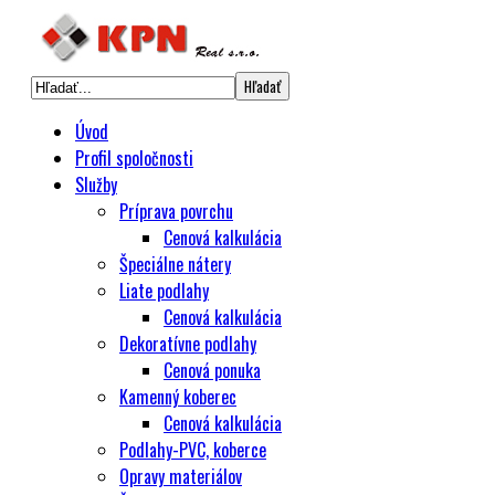
Úvod
Profil spoločnosti
Služby
Príprava povrchu
Cenová kalkulácia
Špeciálne nátery
Liate podlahy
Cenová kalkulácia
Dekoratívne podlahy
Cenová ponuka
Kamenný koberec
Cenová kalkulácia
Podlahy-PVC, koberce
Opravy materiálov