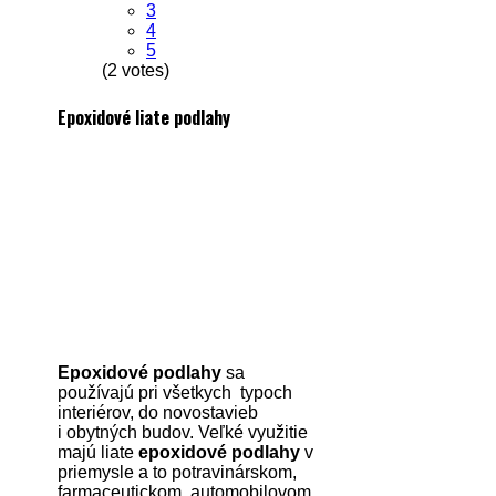
3
4
5
(2 votes)
Epoxidové liate podlahy
Epoxidové podlahy
sa
používajú pri všetkych typoch
interiérov, do novostavieb
i obytných budov. Veľké využitie
majú liate
epoxidové podlahy
v
priemysle a to potravinárskom,
farmaceutickom, automobilovom