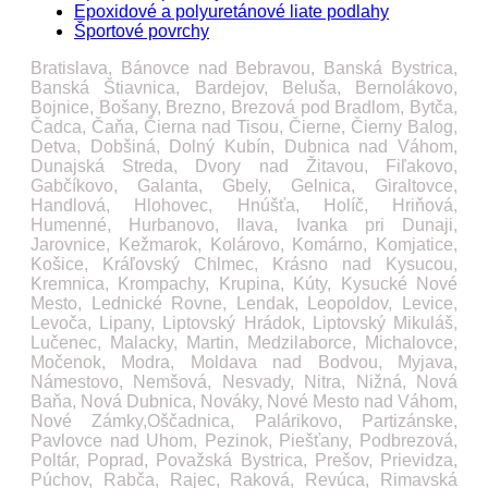
Epoxidové a polyuretánové liate podlahy
Športové povrchy
Bratislava, Bánovce nad Bebravou, Banská Bystrica,
Banská Štiavnica, Bardejov, Beluša, Bernolákovo,
Bojnice, Bošany, Brezno, Brezová pod Bradlom, Bytča,
Čadca, Čaňa, Čierna nad Tisou, Čierne, Čierny Balog,
Detva, Dobšiná, Dolný Kubín, Dubnica nad Váhom,
Dunajská Streda, Dvory nad Žitavou, Fiľakovo,
Gabčíkovo, Galanta, Gbely, Gelnica, Giraltovce,
Handlová, Hlohovec, Hnúšťa, Holíč, Hriňová,
Humenné, Hurbanovo, Ilava, Ivanka pri Dunaji,
Jarovnice, Kežmarok, Kolárovo, Komárno, Komjatice,
Košice, Kráľovský Chlmec, Krásno nad Kysucou,
Kremnica, Krompachy, Krupina, Kúty, Kysucké Nové
Mesto, Lednické Rovne, Lendak, Leopoldov, Levice,
Levoča, Lipany, Liptovský Hrádok, Liptovský Mikuláš,
Lučenec, Malacky, Martin, Medzilaborce, Michalovce,
Močenok, Modra, Moldava nad Bodvou, Myjava,
Námestovo, Nemšová, Nesvady, Nitra, Nižná, Nová
Baňa, Nová Dubnica, Nováky, Nové Mesto nad Váhom,
Nové Zámky,Oščadnica, Palárikovo, Partizánske,
Pavlovce nad Uhom, Pezinok, Piešťany, Podbrezová,
Poltár, Poprad, Považská Bystrica, Prešov, Prievidza,
Púchov, Rabča, Rajec, Raková, Revúca, Rimavská