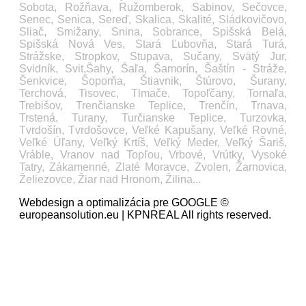
Sobota, Rožňava, Ružomberok, Sabinov, Sečovce,
Senec, Senica, Sereď, Skalica, Skalité, Sládkovičovo,
Sliač, Smižany, Snina, Sobrance, Spišská Belá,
Spišská Nová Ves, Stará Ľubovňa, Stará Turá,
Strážske, Stropkov, Stupava, Sučany, Svätý Jur,
Svidník, Svit,Šahy, Šaľa, Šamorín, Šaštín - Stráže,
Šenkvice, Šoporňa, Štiavnik, Štúrovo, Šurany,
Terchová, Tisovec, Tlmače, Topoľčany, Tornaľa,
Trebišov, Trenčianske Teplice, Trenčín, Trnava,
Trstená, Turany, Turčianske Teplice, Turzovka,
Tvrdošín, Tvrdošovce, Veľké Kapušany, Veľké Rovné,
Veľké Úľany, Veľký Krtíš, Veľký Meder, Veľký Šariš,
Vráble, Vranov nad Topľou, Vrbové, Vrútky, Vysoké
Tatry, Zákamenné, Zlaté Moravce, Zvolen, Žarnovica,
Želiezovce, Žiar nad Hronom, Žilina...
Webdesign a optimalizácia pre GOOGLE ©
europeansolution.eu | KPNREAL All rights reserved.