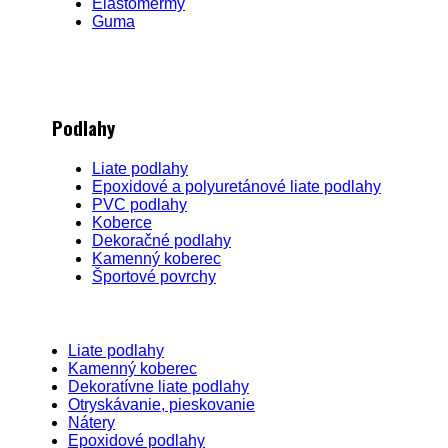
Elastomermy
Guma
Podlahy
Liate podlahy
Epoxidové a polyuretánové liate podlahy
PVC podlahy
Koberce
Dekoračné podlahy
Kamenný koberec
Športové povrchy
Liate podlahy
Kamenný koberec
Dekoratívne liate podlahy
Otryskávanie, pieskovanie
Nátery
Epoxidové podlahy