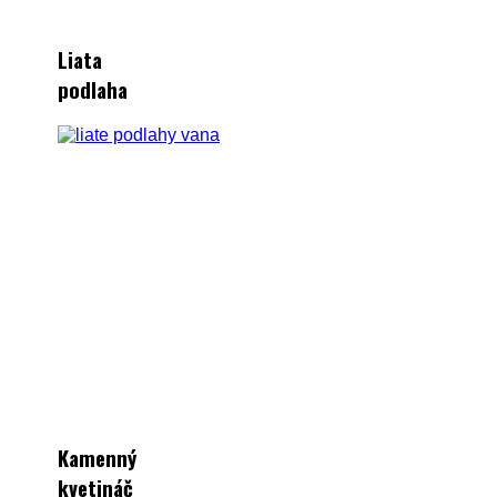
Liata
podlaha
Kamenný
kvetináč